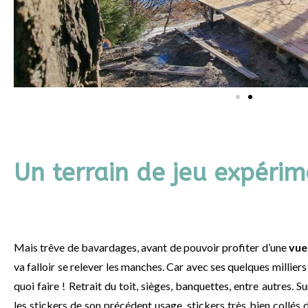
Un terrain de jeu expérim
Mais trêve de bavardages, avant de pouvoir profiter d’une
vue
va falloir se relever les manches. Car avec ses quelques milliers
quoi faire ! Retrait d
u toit, sièges, banquettes, entre autres. S
les stickers de son précédent usage, stickers très bien collés d