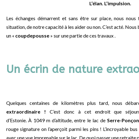
L’élan. L’impulsion.
Les échanges démarrent et sans être sur place, nous nous 
situation, de notre capacité à les aider ou non. C’est acté. Nou
un «
coupdepousse
» sur une partie de ces travaux
.
Un écrin de nature extrao
Quelques centaines de kilomètres plus tard, nous déb
extraordinaire !
C’est donc à cet endroit q
ue séjou
d’Estonie.
À
1049 m d’altitude,
entre le lac de
Serre-Ponço
rouge signature on l’aperçoit parmi les pins !
L’incroyable bus 
avec une vue imprenable sur le lac.
De quoi passer une retraite p