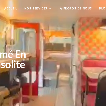
ACCUEIL
NOS SERVICES
À PROPOS DE NOUS
BLO
rmé En
solite