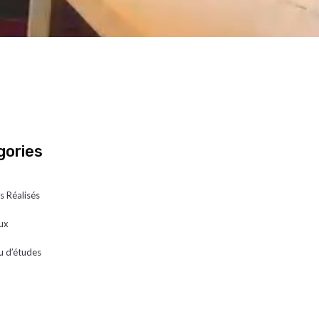
gories
s Réalisés
ux
u d’études