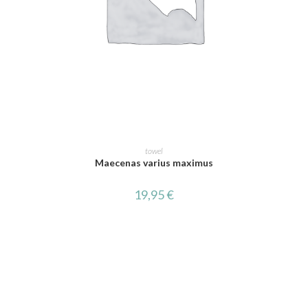
AJOUTER AU PANIER
towel
Maecenas varius maximus
19,95
€