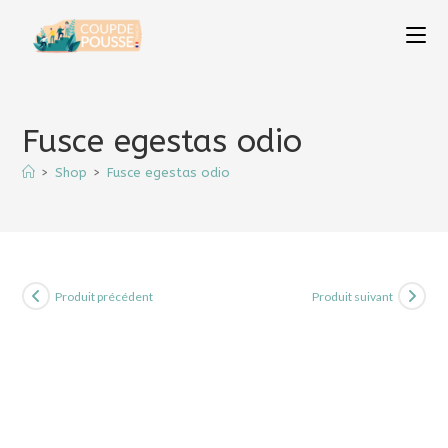
Skip
to
content
Fusce egestas odio
>
Shop
>
Fusce egestas odio
Produit précédent
Produit suivant