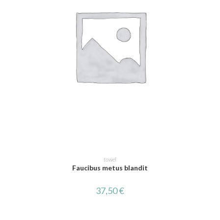
AJOUTER AU PANIER
towel
Faucibus metus blandit
37,50
€