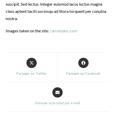
suscipit. Sed lectus. Integer euismod lacus luctus magna
class aptent taciti sociosqu ad litora torquent per conubia
nostra.
Images taken on the site:
carreblanc.com
Opens
Opens
in
in
a
a
Partager sur Twitter
Partager sur Facebook
new
new
window
window
Opens
in
a
Envoyer ce produit par e-mail
new
window