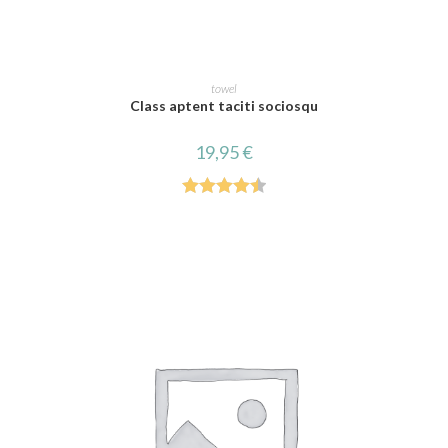
AJOUTER AU PANIER
towel
Class aptent taciti sociosqu
19,95
€
Note
4.50
sur 5