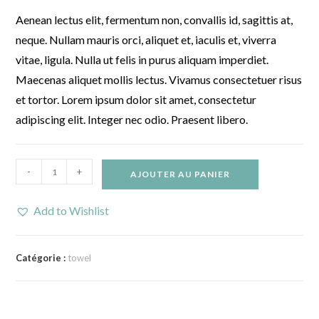
notation
client
Aenean lectus elit, fermentum non, convallis id, sagittis at,
neque. Nullam mauris orci, aliquet et, iaculis et, viverra
vitae, ligula. Nulla ut felis in purus aliquam imperdiet.
Maecenas aliquet mollis lectus. Vivamus consectetuer risus
et tortor. Lorem ipsum dolor sit amet, consectetur
adipiscing elit. Integer nec odio. Praesent libero.
quantité
-
+
AJOUTER AU PANIER
de
Fusce
Add to Wishlist
egestas
odio
Catégorie :
towel