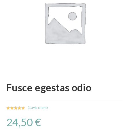
Fusce egestas odio
(
1
avis client)
Noté
1
5.00
24,50
€
sur 5
basé sur