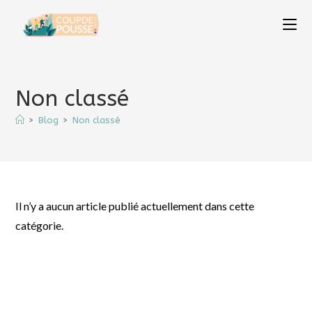
Skip
to
content
Non classé
>
Blog
>
Non classé
Il n’y a aucun article publié actuellement dans cette
catégorie.