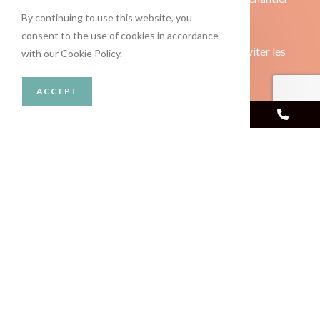
By continuing to use this website, you
lancé,
consent to the use of cookies in accordance
De gagner en temps de réalisation pour éviter les
with our Cookie Policy.
retards de chantier.
ACCEPT
Écris-nous