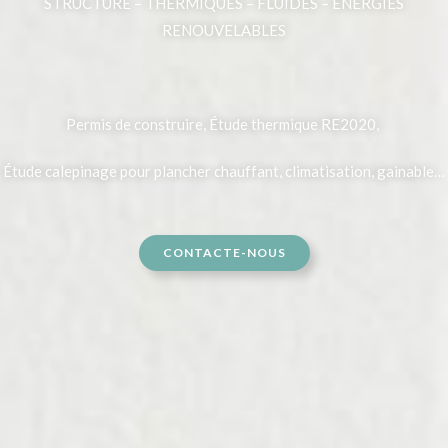
STRUCTURE – THERMIQUES – FLUIDES – ÉNERGIES
RENOUVELABLES
Permis de construire, Étude thermique RE2020,
Étude calepinage pour plancher chauffant, climatisation, gainable…
CONTACTE-NOUS